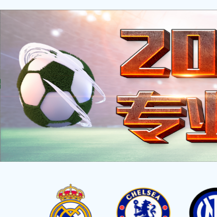
立即注册
爱游戏官网
官网 · 
平台
爱游戏官网 OFFICIAL WEBSITE
自2022年创立以来，
爱游戏官网
致力于为用户提
LPL在内的热门赛事直播与数据服务，广受用户