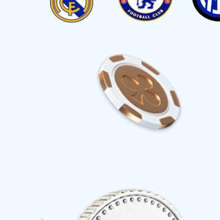
立即下载爱游戏官网APP
首页
/
体育动态
/ 正文