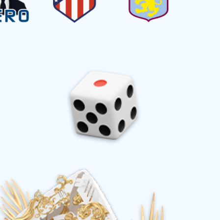
2026-06-09 14:01
43 次阅读
木的背身单打效率高居联盟顶尖，成为球队
旅，他总能在低位依靠脚步和力量制造错位
多防守方头疼不已。为何阿不都沙拉木的背
的全面升级，更与新疆队围绕他量身打造的