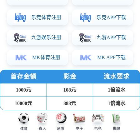
2026-06-08 14:18
43 次阅读
广东队做出一个重要决定，确定了下赛季
第1个外援！
北京时间8月14日，CBA豪门广东宏远俱乐部正式对
外宣布，球队已经与上赛季效力于球队的小外援马尚·
布鲁克斯完成续约，这意味着广东队做出一个重要决
定，确定了下赛季第1个外援。在CBA新赛季外援政策
可能迎来调整的背景下，这一签约无疑为广东队的卫
冕之路注入了强心剂，也让球迷们对球队的阵容构建
有了更清晰的期待。