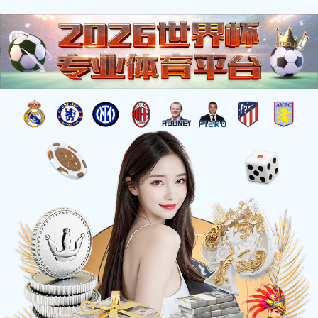
立即注册
爱游戏官网
官网 · 权威
体育数据平台
爱游戏官网 OFFICIAL WEBSITE
自2022年创立以来，
爱游戏官网
致力于为用户提供包
括NBA、英超、欧洲杯、LPL在内的热门赛事直播与数
据服务，广受用户信赖。
立即下载爱游戏官网APP